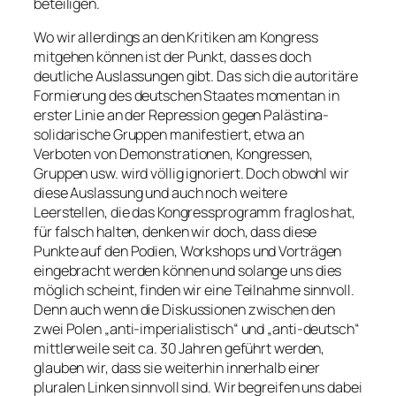
beteiligen.
Wo wir allerdings an den Kritiken am Kongress
mitgehen können ist der Punkt, dass es doch
deutliche Auslassungen gibt. Das sich die autoritäre
Formierung des deutschen Staates momentan in
erster Linie an der Repression gegen Palästina-
solidarische Gruppen manifestiert, etwa an
Verboten von Demonstrationen, Kongressen,
Gruppen usw. wird völlig ignoriert. Doch obwohl wir
diese Auslassung und auch noch weitere
Leerstellen, die das Kongressprogramm fraglos hat,
für falsch halten, denken wir doch, dass diese
Punkte auf den Podien, Workshops und Vorträgen
eingebracht werden können und solange uns dies
möglich scheint, finden wir eine Teilnahme sinnvoll.
Denn auch wenn die Diskussionen zwischen den
zwei Polen „anti-imperialistisch“ und „anti-deutsch“
mittlerweile seit ca. 30 Jahren geführt werden,
glauben wir, dass sie weiterhin innerhalb einer
pluralen Linken sinnvoll sind. Wir begreifen uns dabei