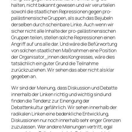
halten, nicht bekannt gewesen und wir verurteilen
sowohl die staatlichen Repressionen gegen pro-
palästinensische Gruppen, als auch das Bejubeln
derselben durch scheinbare Linke. Auch wenn wir
sicher nicht alle Inhalte der pro-palästinensischen
Gruppen teilen, stellen solche Repressionen einen
Angriff auf uns alle dar. Und wäre die Befürwortung
von solchen staatlichen Maßnahmen eine Position
der Organisator_innen des Kongresses, wäre dies
tatsächlich ein guter Grund die Teilnahme
zurückzuziehen. Wir sehen das aber nicht als klar
gegeben an.
Wir sind der Meinung, dass Diskussion und Debatte
innerhalb der Linken richtig und wichtig sind und
finden die Tendenz zur Einengung der
Debattenkultur gefährlich. Wir sehen innerhalb der
radikalen Linken eine bedenkliche Entwicklung,
Diskussionen nur noch innerhalb sehr enger Grenzen
zuzulassen. Wer andere Meinungen vertritt, egal