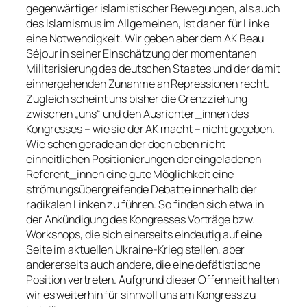
gegenwärtiger islamistischer Bewegungen, als auch
des Islamismus im Allgemeinen, ist daher für Linke
eine Notwendigkeit. Wir geben aber dem AK Beau
Séjour in seiner Einschätzung der momentanen
Militarisierung des deutschen Staates und der damit
einhergehenden Zunahme an Repressionen recht.
Zugleich scheint uns bisher die Grenzziehung
zwischen „uns“ und den Ausrichter_innen des
Kongresses – wie sie der AK macht – nicht gegeben.
Wie sehen gerade an der doch eben nicht
einheitlichen Positionierungen der eingeladenen
Referent_innen eine gute Möglichkeit eine
strömungsübergreifende Debatte innerhalb der
radikalen Linken zu führen. So finden sich etwa in
der Ankündigung des Kongresses Vorträge bzw.
Workshops, die sich einerseits eindeutig auf eine
Seite im aktuellen Ukraine-Krieg stellen, aber
andererseits auch andere, die eine defätistische
Position vertreten. Aufgrund dieser Offenheit halten
wir es weiterhin für sinnvoll uns am Kongress zu