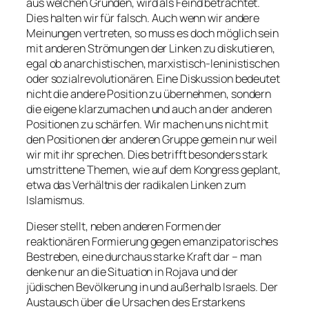
aus welchen Gründen, wird als Feind betrachtet.
Dies halten wir für falsch. Auch wenn wir andere
Meinungen vertreten, so muss es doch möglich sein
mit anderen Strömungen der Linken zu diskutieren,
egal ob anarchistischen, marxistisch-leninistischen
oder sozialrevolutionären. Eine Diskussion bedeutet
nicht die andere Position zu übernehmen, sondern
die eigene klarzumachen und auch an der anderen
Positionen zu schärfen. Wir machen uns nicht mit
den Positionen der anderen Gruppe gemein nur weil
wir mit ihr sprechen. Dies betrifft besonders stark
umstrittene Themen, wie auf dem Kongress geplant,
etwa das Verhältnis der radikalen Linken zum
Islamismus.
Dieser stellt, neben anderen Formen der
reaktionären Formierung gegen emanzipatorisches
Bestreben, eine durchaus starke Kraft dar – man
denke nur an die Situation in Rojava und der
jüdischen Bevölkerung in und außerhalb Israels. Der
Austausch über die Ursachen des Erstarkens