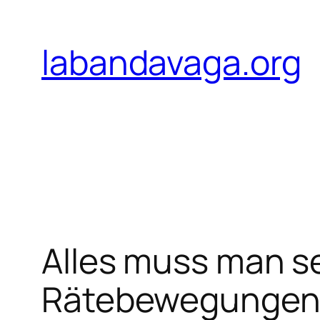
Zum
Inhalt
labandavaga.org
springen
Alles muss man s
Rätebewegungen, 