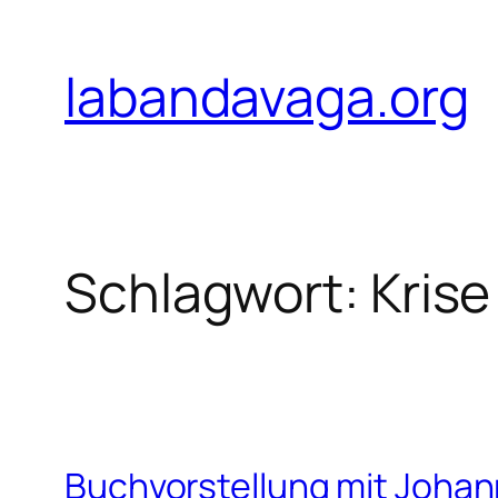
Zum
Inhalt
labandavaga.org
springen
Schlagwort:
Krise
Buchvorstellung mit Joha