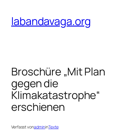
Zum
Inhalt
labandavaga.org
springen
Broschüre „Mit Plan
gegen die
Klimakatastrophe“
erschienen
Verfasst von
admin
in
Texte