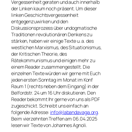
Vergessenheit geraten und auch innerhalb
der Linken kaum noch präsent. Um dieser
linken Geschichtsvergessenheit
entgegenzuwirken und den
Diskussionsprozess über undogmatische
Traditionen revolutionären Denkens zu
stärken, haben wir einige Texte u. a. des
westlichen Marxismus, des Situationismus,
der Kritischen Theorie, des
Rätekommunismus und einigen mehr zu
einem Reader zusammengestellt. Die
einzelnen Texte würden wir gerne mit Euch
jeden ersten Sonntag im Monat im Konf
Raum 1 (rechts neben dem Eingang) in der
Belfordstr. 24 um 16 Uhr diskutieren. Den
Reader bekommt Ihr gerne von uns als PDF
zugeschickt. Schreibt uns einfach an
folgende Adresse:
info@labandavaga.org
.
Beim vierzehnten Treffen am 06.04.2025
lesen wir Texte von Johannes Agnoli.