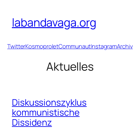
Zum
Inhalt
labandavaga.org
springen
Twitter
Kosmoprolet
Communaut
Instagram
Archiv
Aktuelles
Diskussionszyklus
kommunistische
Dissidenz