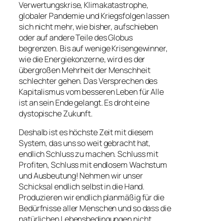
Verwertungskrise, Klimakatastrophe,
globaler Pandemie und Kriegsfolgen lassen
sich nicht mehr, wie bisher, aufschieben
oder auf andere Teile des Globus
begrenzen. Bis auf wenige Krisengewinner,
wie die Energiekonzerne, wird es der
übergroßen Mehrheit der Menschheit
schlechter gehen. Das Versprechen des
Kapitalismus vom besseren Leben für Alle
ist an sein Ende gelangt. Es droht eine
dystopische Zukunft.
Deshalb ist es höchste Zeit mit diesem
System, das uns so weit gebracht hat,
endlich Schluss zu machen. Schluss mit
Profiten, Schluss mit endlosem Wachstum
und Ausbeutung! Nehmen wir unser
Schicksal endlich selbst in die Hand.
Produzieren wir endlich planmäßig für die
Bedürfnisse aller Menschen und so dass die
natürlichen Lebensbedingungen nicht