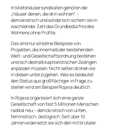
In Mietshäusersyndikaten gehören die
„Häuser denen, die drin wohnen“ –
demokratisch und solidarisch sichern sie in
wachsender Zahl das Grundbedürfnis des
Wohnens ohne Profite.
Das sind nur einzelne Beispiele von
Projekten, die innerhalb der bestehenden
Welt- und Gesellschaftsordnung bestehen
und sich deshalb kapitalistischen Zwängen
anpassen müssen. Nicht selten drohen sie
in diesen unterzugehen. Was es bedeutet
den Status quo großflächiger in Frage zu
stellen wird am Beispiel Rojava deutlich.
In Rojava organisiert sich eine ganze
Gesellschaft von fast 5 Millionen Menschen
radikal neu – demokratisch von unten,
feministisch, ökologisch. Seit über 10
Jahren widersetzt sie sich den mit brutaler