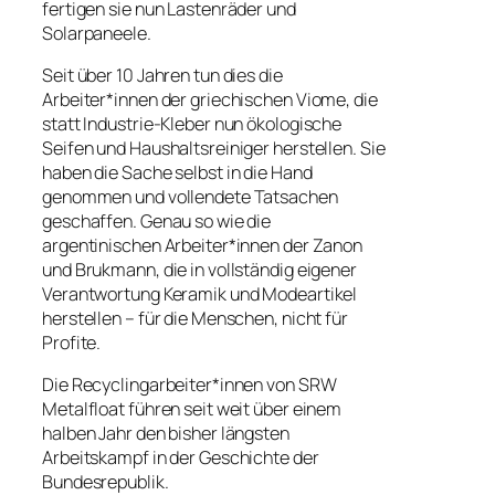
fertigen sie nun Lastenräder und
Solarpaneele.
Seit über 10 Jahren tun dies die
Arbeiter*innen der griechischen Viome, die
statt Industrie-Kleber nun ökologische
Seifen und Haushaltsreiniger herstellen. Sie
haben die Sache selbst in die Hand
genommen und vollendete Tatsachen
geschaffen. Genau so wie die
argentinischen Arbeiter*innen der Zanon
und Brukmann, die in vollständig eigener
Verantwortung Keramik und Modeartikel
herstellen – für die Menschen, nicht für
Profite.
Die Recyclingarbeiter*innen von SRW
Metalfloat führen seit weit über einem
halben Jahr den bisher längsten
Arbeitskampf in der Geschichte der
Bundesrepublik.