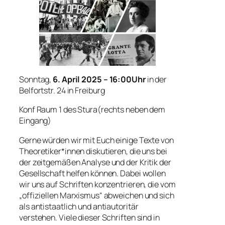
Sonntag,
6. April 2025 – 16:00Uhr
in der
Belfortstr. 24 in Freiburg
Konf Raum 1 des Stura(rechts neben dem
Eingang)
Gerne würden wir mit Euch einige Texte von
Theoretiker*innen diskutieren, die uns bei
der zeitgemäßen Analyse und der Kritik der
Gesellschaft helfen können. Dabei wollen
wir uns auf Schriften konzentrieren, die vom
„offiziellen Marxismus“ abweichen und sich
als antistaatlich und antiautoritär
verstehen. Viele dieser Schriften sind in