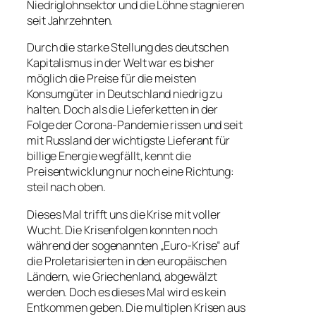
Niedriglohnsektor und die Löhne stagnieren
seit Jahrzehnten.
Durch die starke Stellung des deutschen
Kapitalismus in der Welt war es bisher
möglich die Preise für die meisten
Konsumgüter in Deutschland niedrig zu
halten. Doch als die Lieferketten in der
Folge der Corona-Pandemie rissen und seit
mit Russland der wichtigste Lieferant für
billige Energie wegfällt, kennt die
Preisentwicklung nur noch eine Richtung:
steil nach oben.
Dieses Mal trifft uns die Krise mit voller
Wucht. Die Krisenfolgen konnten noch
während der sogenannten „Euro-Krise“ auf
die Proletarisierten in den europäischen
Ländern, wie Griechenland, abgewälzt
werden. Doch es dieses Mal wird es kein
Entkommen geben. Die multiplen Krisen aus