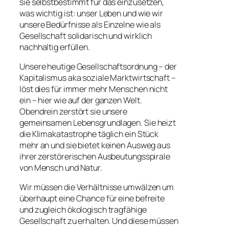
sie selbstbestimmt für das einzusetzen,
was wichtig ist: unser Leben und wie wir
unsere Bedürfnisse als Einzelne wie als
Gesellschaft solidarisch und wirklich
nachhaltig erfüllen.
Unsere heutige Gesellschaftsordnung – der
Kapitalismus aka soziale Marktwirtschaft –
löst dies für immer mehr Menschen nicht
ein – hier wie auf der ganzen Welt.
Obendrein zerstört sie unsere
gemeinsamen Lebensgrundlagen. Sie heizt
die Klimakatastrophe täglich ein Stück
mehr an und sie bietet keinen Ausweg aus
ihrer zerstörerischen Ausbeutungsspirale
von Mensch und Natur.
Wir müssen die Verhältnisse umwälzen um
überhaupt eine Chance für eine befreite
und zugleich ökologisch tragfähige
Gesellschaft zu erhalten. Und diese müssen