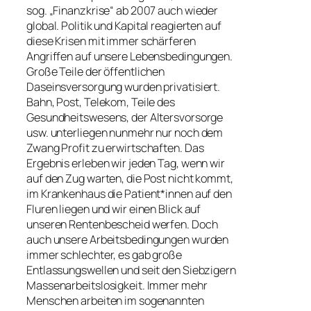
sog. „Finanzkrise“ ab 2007 auch wieder
global. Politik und Kapital reagierten auf
diese Krisen mit immer schärferen
Angriffen auf unsere Lebensbedingungen.
Große Teile der öffentlichen
Daseinsversorgung wurden privatisiert.
Bahn, Post, Telekom, Teile des
Gesundheitswesens, der Altersvorsorge
usw. unterliegen nunmehr nur noch dem
Zwang Profit zu erwirtschaften. Das
Ergebnis erleben wir jeden Tag, wenn wir
auf den Zug warten, die Post nicht kommt,
im Krankenhaus die Patient*innen auf den
Fluren liegen und wir einen Blick auf
unseren Rentenbescheid werfen. Doch
auch unsere Arbeitsbedingungen wurden
immer schlechter, es gab große
Entlassungswellen und seit den Siebzigern
Massenarbeitslosigkeit. Immer mehr
Menschen arbeiten im sogenannten