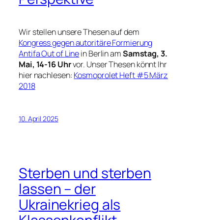
Wir stellen unsere Thesen auf dem
Kongress gegen autoritäre Formierung
Antifa Out of Line
in Berlin am
Samstag, 3.
Mai, 14-16 Uhr
vor. Unser Thesen könnt Ihr
hier nachlesen:
Kosmoprolet Heft #5 März
2018
10. April 2025
Sterben und sterben
lassen – der
Ukrainekrieg als