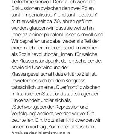
Teilnahme sinnvoll. Denn auch wenn die
Diskussionen zwischen den zwei Polen
„anti-imperialistisch“ und „anti-deutsch“
mittlerweile seit ca. 30 Jahren geführt
werden, glauben wir, dass sie weiterhin
innerhalb einer pluralen Linken sinnvoll sind.
Wir begreifen uns dabei weder als Teil der
einen noch der anderen, sondern vielmehr
als Sozialrevolutionär_innen, für welche
der Klassenstandpunkt der entscheidende,
sowie die Überwindung der
Klassengesellschaft das erklärte Ziel ist.
Inwiefern es sich bei dem Kongress
tatsächlich um eine „Querfront“ zwischen
militarisierten Staat und staatstragender
Linke handelt und er sich als
„Stichwortgeber der Repression und
Verfolgung“ andient, werden wir vor Ort
beurteilen. D.h. trotz aller Kritik werden wir
unseren Vortrag „Zur materialistischen
Analyse des Islamismus aus