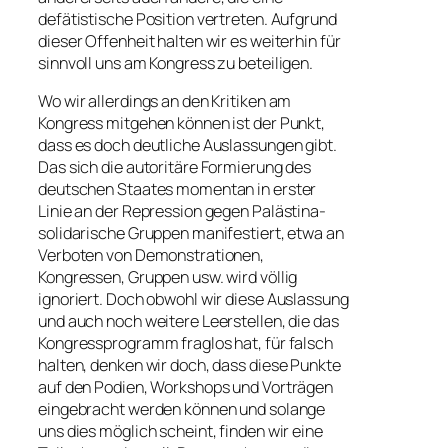
defätistische Position vertreten. Aufgrund
dieser Offenheit halten wir es weiterhin für
sinnvoll uns am Kongress zu beteiligen.
Wo wir allerdings an den Kritiken am
Kongress mitgehen können ist der Punkt,
dass es doch deutliche Auslassungen gibt.
Das sich die autoritäre Formierung des
deutschen Staates momentan in erster
Linie an der Repression gegen Palästina-
solidarische Gruppen manifestiert, etwa an
Verboten von Demonstrationen,
Kongressen, Gruppen usw. wird völlig
ignoriert. Doch obwohl wir diese Auslassung
und auch noch weitere Leerstellen, die das
Kongressprogramm fraglos hat, für falsch
halten, denken wir doch, dass diese Punkte
auf den Podien, Workshops und Vorträgen
eingebracht werden können und solange
uns dies möglich scheint, finden wir eine