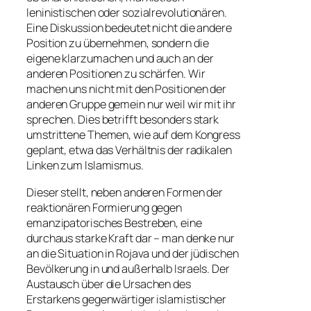
leninistischen oder sozialrevolutionären.
Eine Diskussion bedeutet nicht die andere
Position zu übernehmen, sondern die
eigene klarzumachen und auch an der
anderen Positionen zu schärfen. Wir
machen uns nicht mit den Positionen der
anderen Gruppe gemein nur weil wir mit ihr
sprechen. Dies betrifft besonders stark
umstrittene Themen, wie auf dem Kongress
geplant, etwa das Verhältnis der radikalen
Linken zum Islamismus.
Dieser stellt, neben anderen Formen der
reaktionären Formierung gegen
emanzipatorisches Bestreben, eine
durchaus starke Kraft dar – man denke nur
an die Situation in Rojava und der jüdischen
Bevölkerung in und außerhalb Israels. Der
Austausch über die Ursachen des
Erstarkens gegenwärtiger islamistischer