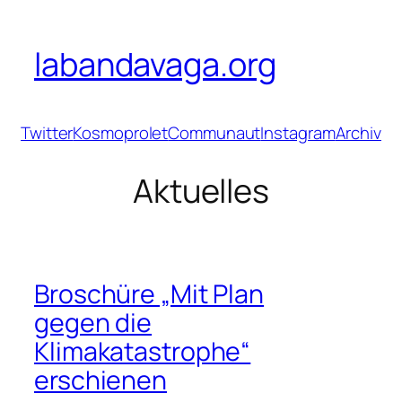
Zum
Inhalt
labandavaga.org
springen
Twitter
Kosmoprolet
Communaut
Instagram
Archiv
Aktuelles
Broschüre „Mit Plan
gegen die
Klimakatastrophe“
erschienen