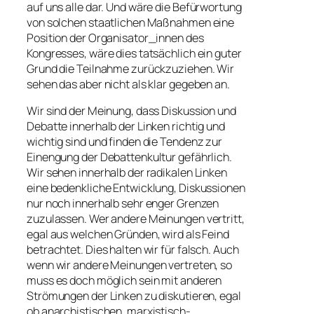
auf uns alle dar. Und wäre die Befürwortung
von solchen staatlichen Maßnahmen eine
Position der Organisator_innen des
Kongresses, wäre dies tatsächlich ein guter
Grund die Teilnahme zurückzuziehen. Wir
sehen das aber nicht als klar gegeben an.
Wir sind der Meinung, dass Diskussion und
Debatte innerhalb der Linken richtig und
wichtig sind und finden die Tendenz zur
Einengung der Debattenkultur gefährlich.
Wir sehen innerhalb der radikalen Linken
eine bedenkliche Entwicklung, Diskussionen
nur noch innerhalb sehr enger Grenzen
zuzulassen. Wer andere Meinungen vertritt,
egal aus welchen Gründen, wird als Feind
betrachtet. Dies halten wir für falsch. Auch
wenn wir andere Meinungen vertreten, so
muss es doch möglich sein mit anderen
Strömungen der Linken zu diskutieren, egal
ob anarchistischen, marxistisch-