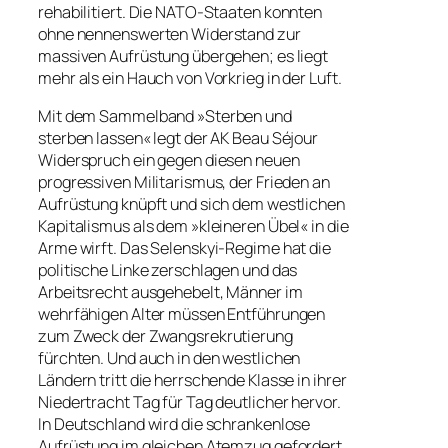
rehabilitiert. Die NATO-Staaten konnten
ohne nennenswerten Widerstand zur
massiven Aufrüstung übergehen; es liegt
mehr als ein Hauch von Vorkrieg in der Luft.
Mit dem Sammelband »Sterben und
sterben lassen« legt der AK Beau Séjour
Widerspruch ein gegen diesen neuen
progressiven Militarismus, der Frieden an
Aufrüstung knüpft und sich dem westlichen
Kapitalismus als dem »kleineren Übel« in die
Arme wirft. Das Selenskyi-Regime hat die
politische Linke zerschlagen und das
Arbeitsrecht ausgehebelt, Männer im
wehrfähigen Alter müssen Entführungen
zum Zweck der Zwangsrekrutierung
fürchten. Und auch in den westlichen
Ländern tritt die herrschende Klasse in ihrer
Niedertracht Tag für Tag deutlicher hervor.
In Deutschland wird die schrankenlose
Aufrüstung im gleichen Atemzug gefordert