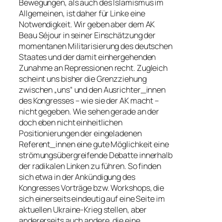
Bewegungen, als auch des Islamismus im
Allgemeinen, ist daher für Linke eine
Notwendigkeit. Wir geben aber dem AK
Beau Séjour in seiner Einschätzung der
momentanen Militarisierung des deutschen
Staates und der damit einhergehenden
Zunahme an Repressionen recht. Zugleich
scheint uns bisher die Grenzziehung
zwischen „uns“ und den Ausrichter_innen
des Kongresses – wie sie der AK macht –
nicht gegeben. Wie sehen gerade an der
doch eben nicht einheitlichen
Positionierungen der eingeladenen
Referent_innen eine gute Möglichkeit eine
strömungsübergreifende Debatte innerhalb
der radikalen Linken zu führen. So finden
sich etwa in der Ankündigung des
Kongresses Vorträge bzw. Workshops, die
sich einerseits eindeutig auf eine Seite im
aktuellen Ukraine-Krieg stellen, aber
andererseits auch andere, die eine