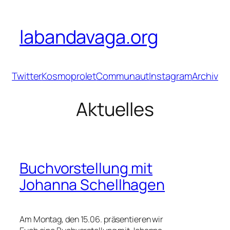
Zum
Inhalt
labandavaga.org
springen
Twitter
Kosmoprolet
Communaut
Instagram
Archiv
Aktuelles
Buchvorstellung mit
Johanna Schellhagen
Am Montag, den 15.06. präsentieren wir