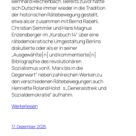
Bernhard Reichenbach. Bereits zuvor hatte
sich Dutschke immer wieder in die Tradition
der historischen Rätebewegung gestellt,
etwa als er zusammen mit Bernd Rabehl,
Christian Semmler und Hans Magnus
Enzensberger im „Kursbuch 14“ über eine
rätedemokratische Umgestaltung Berlins
diskutierte oder als er in seiner
„Ausgewählte[n] und kommentierte[n]
Bibliographie des revolutionären
Sozialismus von K. Marx bis in die
Gegenwart“ neben zahlreichen Werken zu
den verschiedenen Rätebewegungen auch
Henriette Roland Holst´s „Generalstreik und
Sozialdemokratie“ aufnahm.
Weiterlesen
17. Dezember 2025